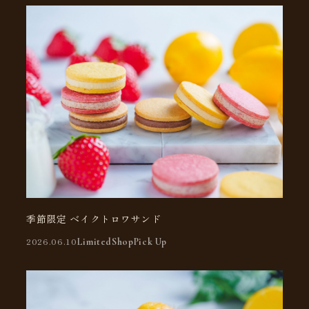
TOP
MESSAGE
PRODUCTS
キャラメル ムー サンド
リッチ ムー サンド
季節限定 ベイクトロワサンド
ベイク トロワ サンド
フルーツ ジュレ
キャラメルメメ
バター＆ムー
2026.06.10
Limited
Shop
Pick Up
ティークチュール
店舗案内
NEWS